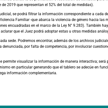
 de 2019 que representan el 52% del total de medidas).
udicial, se podrá filtrar la información correspondiente a cada d
Violencia Familiar -que abarca la violencia de género hacia las
iones encuadradas en el marco de la Ley N° 9.283). También ha
 aclarar que el Juez podrá adoptar estas u otras medidas análog
ada sede. Podremos encontrar, además de los archivos judiciale
a denunciada, por falta de competencia, por involucrar cuestione
 permite visualizar la información de manera interactiva; será 
ganismo en particular generando que el tablero se adecúe en func
liega información complementaria.