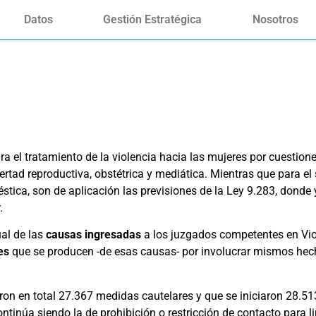
Datos
Gestión Estratégica
Nosotros
ra el tratamiento de la violencia hacia las mujeres por cuestion
ibertad reproductiva, obstétrica y mediática. Mientras que para e
tica, son de aplicación las previsiones de la Ley 9.283, donde
.
ual de las
causas ingresadas
a los juzgados competentes en Viol
es
que se producen -de esas causas- por involucrar mismos h
on en total 27.367 medidas cautelares y que se iniciaron 28.5
núa siendo la de prohibición o restricción de contacto para lim