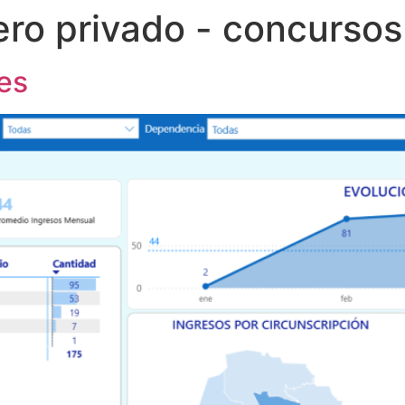
ero privado - concurso
es