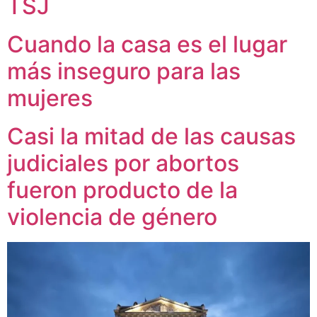
TSJ
Cuando la casa es el lugar
más inseguro para las
mujeres
Casi la mitad de las causas
judiciales por abortos
fueron producto de la
violencia de género