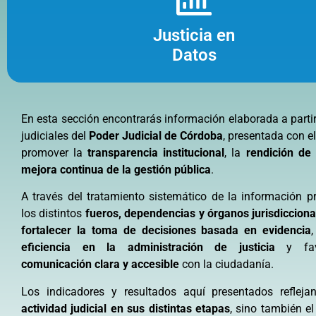
Mejora en la Gestión
Justicia en
Colaboramos con organismos judici
Datos
para optimizar sus procesos.
VER MÁS
En esta sección encontrarás información elaborada a partir
judiciales del
Poder Judicial de Córdoba
, presentada con e
promover la
transparencia institucional
, la
rendición de
mejora continua de la gestión pública
.
A través del tratamiento sistemático de la información p
los distintos
fueros, dependencias y órganos jurisdicciona
fortalecer la toma de decisiones basada en evidencia
eficiencia en la administración de justicia
y fav
comunicación clara y accesible
con la ciudadanía.
Los indicadores y resultados aquí presentados refleja
actividad judicial en sus distintas etapas
, sino también el