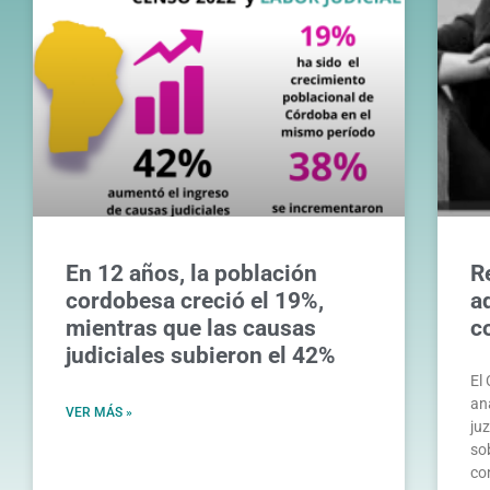
En 12 años, la población
R
cordobesa creció el 19%,
a
mientras que las causas
c
judiciales subieron el 42%
El
an
VER MÁS »
ju
so
co