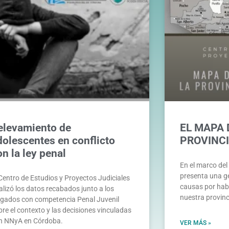
elevamiento de
EL MAPA D
dolescentes en conflicto
PROVINC
on la ley penal
En el marco del
presenta una g
 Centro de Estudios y Proyectos Judiciales
causas por habi
alizó los datos recabados junto a los
nuestra provinc
zgados con competencia Penal Juvenil
bre el contexto y las decisiones vinculadas
n NNyA en Córdoba.
VER MÁS »