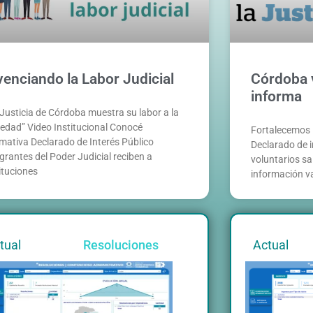
venciando la Labor Judicial
Córdoba v
informa
 Justicia de Córdoba muestra su labor a la
iedad” Video Institucional Conocé
Fortalecemos 
mativa Declarado de Interés Público
Declarado de i
grantes del Poder Judicial reciben a
voluntarios sal
ituciones
información va
tual
Resoluciones
Actual