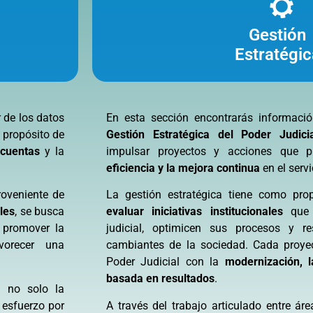
Gestión
ales
Estratégic
 de los datos
En esta sección encontrarás informaci
l propósito de
Gestión Estratégica del Poder Judic
 cuentas
y la
impulsar proyectos y acciones que
eficiencia y la mejora continua
en el servi
roveniente de
La gestión estratégica tiene como pro
les
, se busca
evaluar iniciativas institucionales
que f
, promover la
judicial, optimicen sus procesos y r
orecer una
cambiantes de la sociedad. Cada proyec
Poder Judicial con la
modernización, l
basada en resultados
.
n no solo la
 esfuerzo por
A través del trabajo articulado entre áre